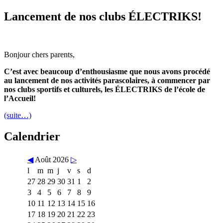
Lancement de nos clubs ÉLECTRIKS!
Bonjour chers parents,
C’est avec beaucoup d’enthousiasme que nous avons procédé
au lancement de nos activités parascolaires, à commencer par
nos clubs sportifs et culturels, les ÉLECTRIKS de l’école de
l’Accueil!
(suite…)
Calendrier
◀
Août 2026
▷
l
m
m
j
v
s
d
27
28
29
30
31
1
2
3
4
5
6
7
8
9
10
11
12
13
14
15
16
17
18
19
20
21
22
23