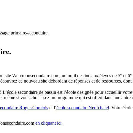
ssage primaire-secondaire.
ire.
e
e
eau site Web monsecondaire.com, un outil destiné aux élèves de 5
et 6
e. Découvrez ce nouveau site débordant de réponses et de ressources, don
e?
L’école secondaire de bassin est l’école désignée pour accueillir votre
 ce, même si vous choisissez un programme qui est offert dans une autre 
secondaire Roger-Comtois
et l’
école secondaire Neufchatel
. Votre école
te monsecondaire.com
en cliquant ici
.