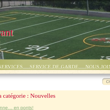
rant
!
SERVICES
SERVICE DE GARDE
NOUS JO
Rech
:
a catégorie :
Nouvelles
ionne… en ponts!