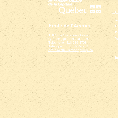
É
No
École de l'Accueil
L’
P
1587, rue Guillaume-Bresse
Vi
Québec (Québec) G3E 1G9
Téléphone : 418 686-4708
Télécopieur : 418 847-7282
ecole.accueil@cssc.gouv.qc.ca
In