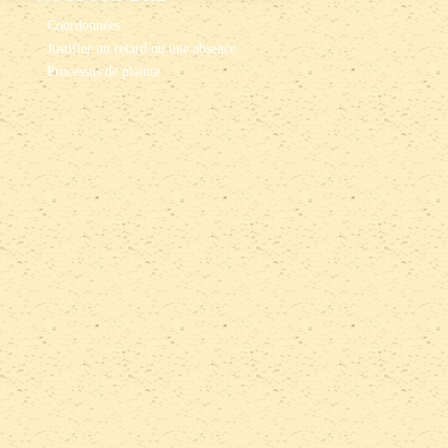
Coordonnées
Justifier un retard ou une absence
Processus de plainte