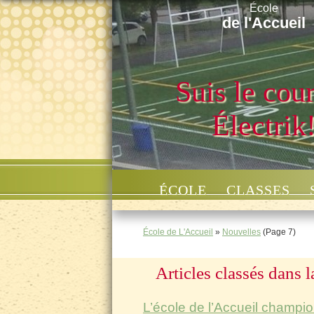
École
de l'Accueil
Suis le cou
Électrik
ÉCOLE
CLASSES
École de L'Accueil
»
Nouvelles
(Page 7)
Articles classés dans l
L’école de l’Accueil champ