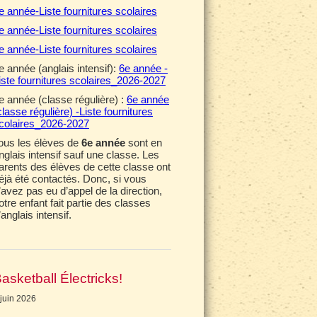
e année-Liste fournitures scolaires
e année-Liste fournitures scolaires
e année-Liste fournitures scolaires
e année (anglais intensif):
6e année -
iste fournitures scolaires_2026-2027
e année (classe régulière) :
6e année
classe régulière) -Liste fournitures
colaires_2026-2027
ous les élèves de
6e année
sont en
nglais intensif sauf une classe. Les
arents des élèves de cette classe ont
éjà été contactés. Donc, si vous
’avez pas eu d’appel de la direction,
otre enfant fait partie des classes
’anglais intensif.
asketball Électricks!
 juin 2026