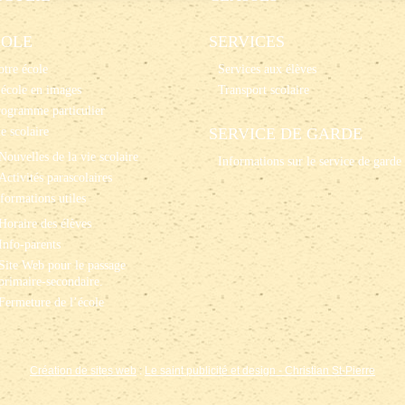
COLE
SERVICES
tre école
Services aux élèves
école en images
Transport scolaire
rogramme particulier
e scolaire
SERVICE DE GARDE
Nouvelles de la vie scolaire
Informations sur le service de garde
Activités parascolaires
formations utiles
Horaire des élèves
Info-parents
Site Web pour le passage
primaire-secondaire.
Fermeture de l’école
Création de sites web
:
Le saint publicité et design
- Christian St-Pierre