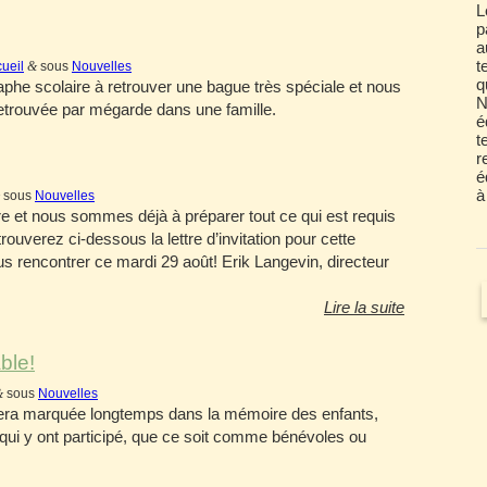
L
p
a
t
cueil
&
sous
Nouvelles
q
phe scolaire à retrouver une bague très spéciale et nous
N
retrouvée par mégarde dans une famille.
é
t
r
é
à
sous
Nouvelles
re et nous sommes déjà à préparer tout ce qui est requis
rouverez ci-dessous la lettre d’invitation pour cette
ous rencontrer ce mardi 29 août! Erik Langevin, directeur
Lire la suite
ble!
&
sous
Nouvelles
stera marquée longtemps dans la mémoire des enfants,
qui y ont participé, que ce soit comme bénévoles ou