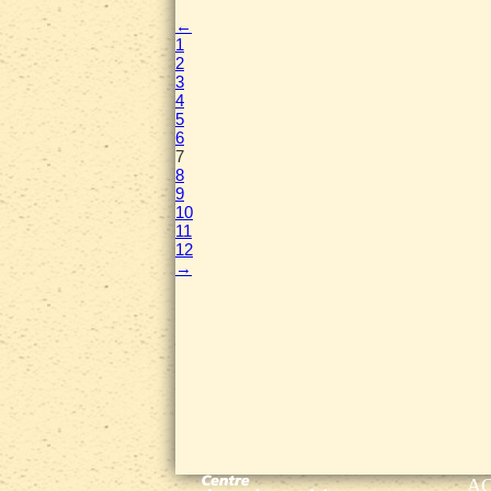
←
1
2
3
4
5
6
7
8
9
10
11
12
→
A