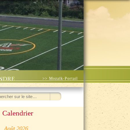
INDRE
>> Mozaïk-Portail
ercher
Calendrier
◀
Août 2026
▷