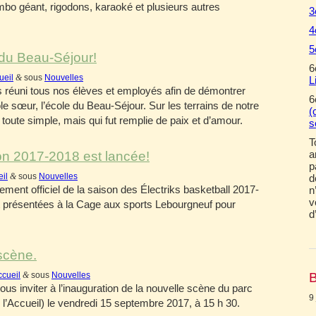
mbo géant, rigodons, karaoké et plusieurs autres
3
4
5
 du Beau-Séjour!
6
ueil
&
sous
Nouvelles
L
réuni tous nos élèves et employés afin de démontrer
6
ole sœur, l’école du Beau-Séjour. Sur les terrains de notre
(
toute simple, mais qui fut remplie de paix et d’amour.
s
T
a
ison 2017-2018 est lancée!
p
eil
&
sous
Nouvelles
d
cement officiel de la saison des Électriks basketball 2017-
n
v
 présentées à la Cage aux sports Lebourgneuf pour
d
scène.
ccueil
&
sous
Nouvelles
B
us inviter à l’inauguration de la nouvelle scène du parc
9
de l’Accueil) le vendredi 15 septembre 2017, à 15 h 30.