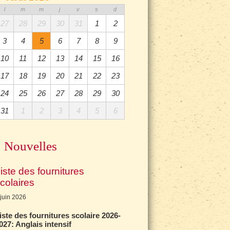
l
m
m
j
v
s
d
27
28
29
30
31
1
2
3
4
5
6
7
8
9
10
11
12
13
14
15
16
17
18
19
20
21
22
23
24
25
26
27
28
29
30
31
1
2
3
4
5
6
Nouvelles
iste des fournitures
colaires
 juin 2026
iste des fournitures scolaire 2026-
027: Anglais intensif