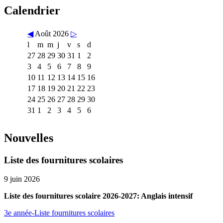
Calendrier
◀
Août 2026
▷
l
m
m
j
v
s
d
27
28
29
30
31
1
2
3
4
5
6
7
8
9
10
11
12
13
14
15
16
17
18
19
20
21
22
23
24
25
26
27
28
29
30
31
1
2
3
4
5
6
Nouvelles
Liste des fournitures scolaires
9 juin 2026
Liste des fournitures scolaire 2026-2027: Anglais intensif
3e année-Liste fournitures scolaires