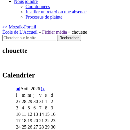
Nous joindre
Coordonnées
Justifier un retard ou une absence
Processus de plainte
>> Mozaïk-Portail
École de L'Accueil
»
Fichier média
»
chouette
Rechercher
:
chouette
Calendrier
◀
Août 2026
▷
l
m
m
j
v
s
d
27
28
29
30
31
1
2
3
4
5
6
7
8
9
10
11
12
13
14
15
16
17
18
19
20
21
22
23
24
25
26
27
28
29
30