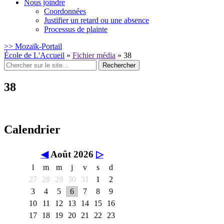
Nous joindre
Coordonnées
Justifier un retard ou une absence
Processus de plainte
>> Mozaïk-Portail
École de L'Accueil
»
Fichier média
»
38
Rechercher
:
38
Calendrier
◀
Août 2026
▷
l
m
m
j
v
s
d
27
28
29
30
31
1
2
3
4
5
6
7
8
9
10
11
12
13
14
15
16
17
18
19
20
21
22
23