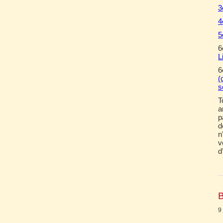
3
4
5
6
L
6
(
s
T
a
p
d
n
v
d
B
9