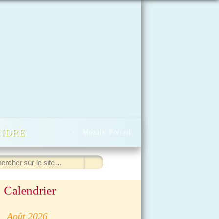
INDRE
>> Mozaïk-Portail
ercher
Calendrier
◀
Août 2026
▷