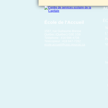
A
É
École de l'Accueil
No
1587, rue Guillaume-Bresse
L’
Québec (Québec) G3E 1G9
Téléphone : 418 686-4708
P
Télécopieur : 418 847-7282
Vi
ecole.accueil@cssc.gouv.qc.ca
In