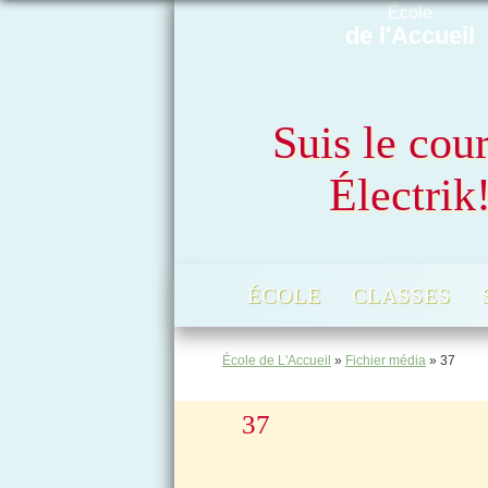
École
de l'Accueil
Suis le cou
Électrik
ÉCOLE
CLASSES
École de L'Accueil
»
Fichier média
»
37
37