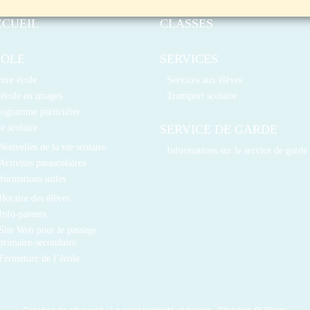
CCUEIL
CLASSES
COLE
SERVICES
tre école
Services aux élèves
école en images
Transport scolaire
rogramme particulier
e scolaire
SERVICE DE GARDE
Nouvelles de la vie scolaire
Informations sur le service de garde
Activités parascolaires
formations utiles
Horaire des élèves
Info-parents
Site Web pour le passage
primaire-secondaire.
Fermeture de l’école