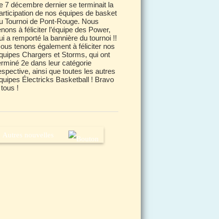
e 7 décembre dernier se terminait la
articipation de nos équipes de basket
u Tournoi de Pont-Rouge. Nous
enons à féliciter l’équipe des Power,
ui a remporté la bannière du tournoi !!
ous tenons également à féliciter nos
quipes Chargers et Storms, qui ont
erminé 2e dans leur catégorie
espective, ainsi que toutes les autres
quipes Électricks Basketball ! Bravo
 tous !
Autres nouvelles