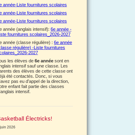
e année-Liste fournitures scolaires
e année-Liste fournitures scolaires
e année-Liste fournitures scolaires
e année (anglais intensif):
6e année -
iste fournitures scolaires_2026-2027
e année (classe régulière) :
6e année
classe régulière) -Liste fournitures
colaires_2026-2027
ous les élèves de
6e année
sont en
nglais intensif sauf une classe. Les
arents des élèves de cette classe ont
éjà été contactés. Donc, si vous
’avez pas eu d’appel de la direction,
otre enfant fait partie des classes
’anglais intensif.
asketball Électricks!
 juin 2026