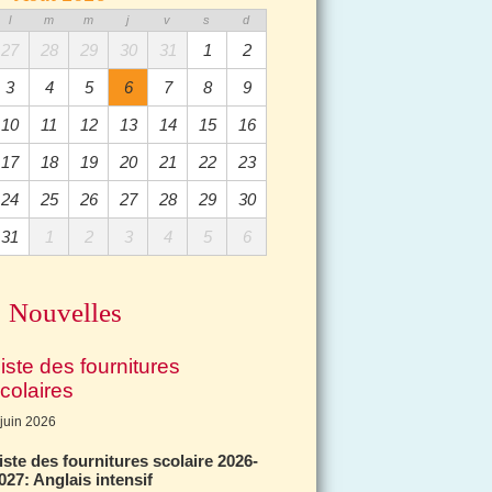
l
m
m
j
v
s
d
27
28
29
30
31
1
2
3
4
5
6
7
8
9
10
11
12
13
14
15
16
17
18
19
20
21
22
23
24
25
26
27
28
29
30
31
1
2
3
4
5
6
Nouvelles
iste des fournitures
colaires
 juin 2026
iste des fournitures scolaire 2026-
027: Anglais intensif