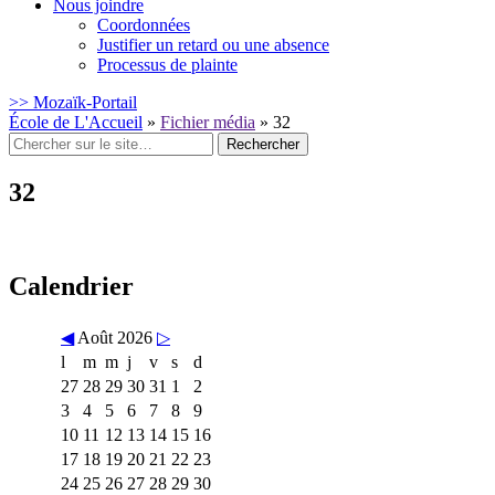
Nous joindre
Coordonnées
Justifier un retard ou une absence
Processus de plainte
>> Mozaïk-Portail
École de L'Accueil
»
Fichier média
»
32
Rechercher
:
32
Calendrier
◀
Août 2026
▷
l
m
m
j
v
s
d
27
28
29
30
31
1
2
3
4
5
6
7
8
9
10
11
12
13
14
15
16
17
18
19
20
21
22
23
24
25
26
27
28
29
30