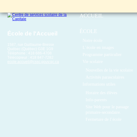
ACCUEIL
ÉCOLE
École de l'Accueil
Notre école
1587, rue Guillaume-Bresse
L’école en images
Québec (Québec) G3E 1G9
Téléphone : 418 686-4708
Programme particulier
Télécopieur : 418 847-7282
Vie scolaire
ecole.accueil@cssc.gouv.qc.ca
Nouvelles de la vie scolaire
Activités parascolaires
Informations utiles
Horaire des élèves
Info-parents
Site Web pour le passage
primaire-secondaire.
Fermeture de l’école