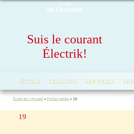
École
de l'Accueil
Suis le courant
Électrik!
ÉCOLE
CLASSES
SERVICES
SER
École de L'Accueil
»
Fichier média
»
19
19