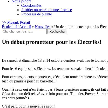
Nous joindre
Coordonnées
Justifier un retard ou une absence
Processus de plainte
>> Mozaïk-Portail
École de L'Accueil
»
Nouvelles
»
Un début prometteur pour les Élect
Rechercher
:
Un début prometteur pour les Électriks!
Le samedi et dimanche 13 et 14 octobre derniers avait lieu le tournoi 
Pour les 6 équipes des Électriks, les rencontres avaient lieu à l’école
Pour certains joueurs et joueuses, c’était leur toute première expérienc
bien du plaisir à jouer au basketball!
Quant à ceux qui n’en étaient pas à leurs premières armes, ils ont fait 
C’est donc un défi relevé avec brio pour nos Thunder, Power, Storm, C
ces deux journées…
C’est parti pour la nouvelle saison!