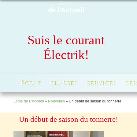
École
de l'Accueil
Suis le courant
Électrik!
ÉCOLE
CLASSES
SERVICES
SER
École de L'Accueil
»
Nouvelles
»
Un début de saison du tonnerre!
Un début de saison du tonnerre!