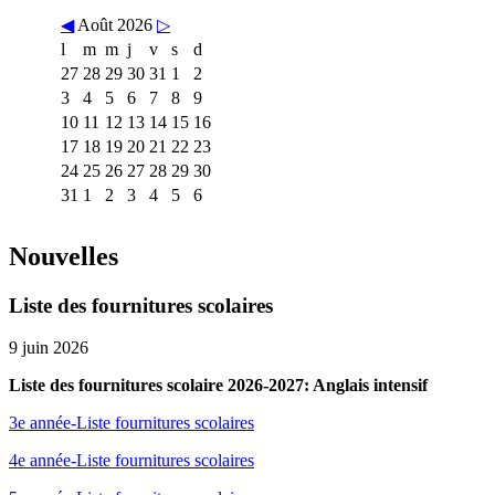
◀
Août 2026
▷
l
m
m
j
v
s
d
27
28
29
30
31
1
2
3
4
5
6
7
8
9
10
11
12
13
14
15
16
17
18
19
20
21
22
23
24
25
26
27
28
29
30
31
1
2
3
4
5
6
Nouvelles
Liste des fournitures scolaires
9 juin 2026
Liste des fournitures scolaire 2026-2027: Anglais intensif
3e année-Liste fournitures scolaires
4e année-Liste fournitures scolaires