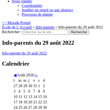
Nous joindre
Coordonnées
Justifier un retard ou une absence
Processus de plainte
>> Mozaïk-Portail
École de L'Accueil
»
Info-parents
»
Info-parents du 29 août 2022
Rechercher :
Info-parents du 29 août 2022
Info-parents du 29 août 2022
Calendrier
◀
Août 2026
▷
l
m
m
j
v
s
d
27
28
29
30
31
1
2
3
4
5
6
7
8
9
10
11
12
13
14
15
16
17
18
19
20
21
22
23
24
25
26
27
28
29
30