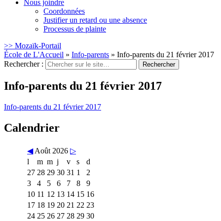
Nous joindre
Coordonnées
Justifier un retard ou une absence
Processus de plainte
>> Mozaïk-Portail
École de L'Accueil
»
Info-parents
»
Info-parents du 21 février 2017
Rechercher :
Info-parents du 21 février 2017
Info-parents du 21 février 2017
Calendrier
◀
Août 2026
▷
l
m
m
j
v
s
d
27
28
29
30
31
1
2
3
4
5
6
7
8
9
10
11
12
13
14
15
16
17
18
19
20
21
22
23
24
25
26
27
28
29
30