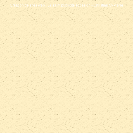
Création de sites web
:
Le saint publicité et design
- Christian St-Pierre