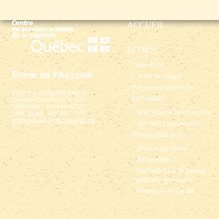
ACCUEIL
ÉCOLE
Notre école
École de l'Accueil
L’école en images
Programme particulier
1587, rue Guillaume-Bresse
Vie scolaire
Québec (Québec) G3E 1G9
Téléphone : 418 686-4708
Nouvelles de la vie scolaire
Télécopieur : 418 847-7282
ecole.accueil@cssc.gouv.qc.ca
Activités parascolaires
Informations utiles
Horaire des élèves
Info-parents
Site Web pour le passage
primaire-secondaire.
Fermeture de l’école