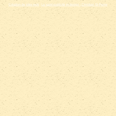
Création de sites web
:
Le saint publicité et design
- Christian St-Pierre