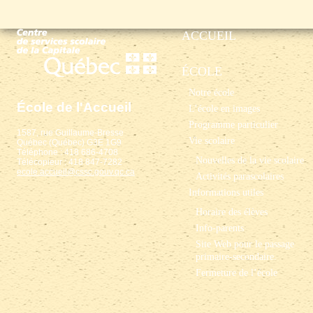
ACCUEIL
ÉCOLE
Notre école
École de l'Accueil
L’école en images
Programme particulier
1587, rue Guillaume-Bresse
Vie scolaire
Québec (Québec) G3E 1G9
Téléphone : 418 686-4708
Nouvelles de la vie scolaire
Télécopieur : 418 847-7282
ecole.accueil@cssc.gouv.qc.ca
Activités parascolaires
Informations utiles
Horaire des élèves
Info-parents
Site Web pour le passage
primaire-secondaire.
Fermeture de l’école