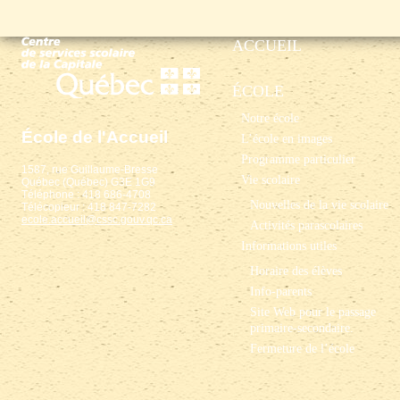
ACCUEIL
ÉCOLE
Notre école
École de l'Accueil
L’école en images
Programme particulier
1587, rue Guillaume-Bresse
Vie scolaire
Québec (Québec) G3E 1G9
Téléphone : 418 686-4708
Nouvelles de la vie scolaire
Télécopieur : 418 847-7282
ecole.accueil@cssc.gouv.qc.ca
Activités parascolaires
Informations utiles
Horaire des élèves
Info-parents
Site Web pour le passage
primaire-secondaire.
Fermeture de l’école