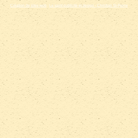
Création de sites web
:
Le saint publicité et design
- Christian St-Pierre