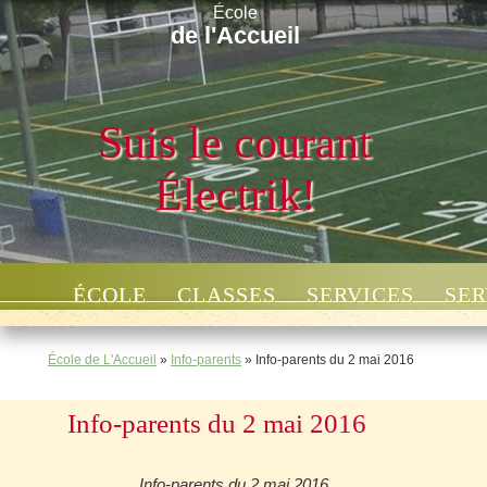
École
de l'Accueil
Suis le courant
Électrik!
ÉCOLE
CLASSES
SERVICES
SER
École de L'Accueil
»
Info-parents
»
Info-parents du 2 mai 2016
Info-parents du 2 mai 2016
Info-parents du 2 mai 2016