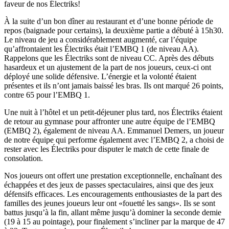
faveur de nos Électriks!
À la suite d’un bon dîner au restaurant et d’une bonne période de
repos (baignade pour certains), la deuxième partie a débuté à 15h30.
Le niveau de jeu a considérablement augmenté, car l’équipe
qu’affrontaient les Électriks était l’EMBQ 1 (de niveau AA).
Rappelons que les Électriks sont de niveau CC. Après des débuts
hasardeux et un ajustement de la part de nos joueurs, ceux-ci ont
déployé une solide défensive. L’énergie et la volonté étaient
présentes et ils n’ont jamais baissé les bras. Ils ont marqué 26 points,
contre 65 pour l’EMBQ 1.
Une nuit à l’hôtel et un petit-déjeuner plus tard, nos Électriks étaient
de retour au gymnase pour affronter une autre équipe de l’EMBQ
(EMBQ 2), également de niveau AA. Emmanuel Demers, un joueur
de notre équipe qui performe également avec l’EMBQ 2, a choisi de
rester avec les Électriks pour disputer le match de cette finale de
consolation.
Nos joueurs ont offert une prestation exceptionnelle, enchaînant des
échappées et des jeux de passes spectaculaires, ainsi que des jeux
défensifs efficaces. Les encouragements enthousiastes de la part des
familles des jeunes joueurs leur ont «fouetté les sangs». Ils se sont
battus jusqu’à la fin, allant même jusqu’à dominer la seconde demie
(19 à 15 au pointage), pour finalement s’incliner par la marque de 47