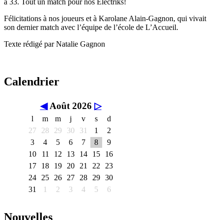
à 33. Tout un match pour nos Électriks!
Félicitations à nos joueurs et à Karolane Alain-Gagnon, qui vivait
son dernier match avec l’équipe de l’école de L’Accueil.
Texte rédigé par Natalie Gagnon
Calendrier
◀
Août 2026
▷
l
m
m
j
v
s
d
27
28
29
30
31
1
2
3
4
5
6
7
8
9
10
11
12
13
14
15
16
17
18
19
20
21
22
23
24
25
26
27
28
29
30
31
1
2
3
4
5
6
Nouvelles